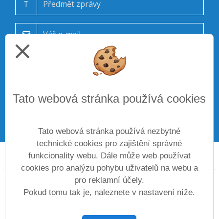
T
close
Tato webová stránka používá cookies
ODESLAT
Tato webová stránka používá nezbytné
technické cookies pro zajištění správné
funkcionality webu. Dále může web používat
Prohlášení o přístupnosti
Mapa webu
Cookies
cookies pro analýzu pohybu uživatelů na webu a
pro reklamní účely.
Copyright © 2022 - 2023 ZŠ a MŠ Kpt. Otakara Jaroše,
Louny &
Vitalex Group
- Tvorba školních
Pokud tomu tak je, naleznete v nastavení níže.
webů