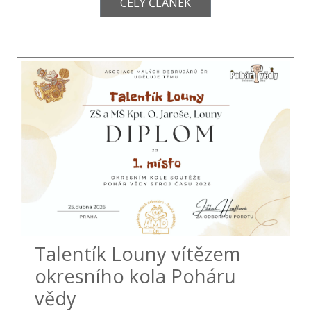
CELÝ ČLÁNEK
Talentík Louny vítězem
okresního kola Poháru
vědy