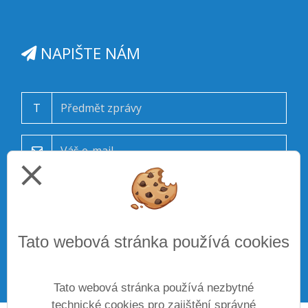
NAPIŠTE NÁM
T
close
Tato webová stránka používá cookies
ODESLAT
Tato webová stránka používá nezbytné
technické cookies pro zajištění správné